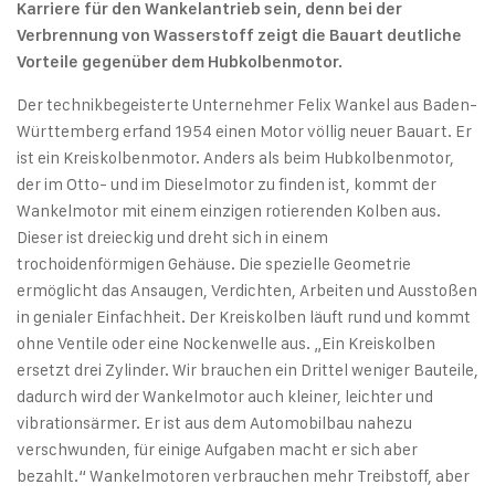
Karriere für den Wankelantrieb sein, denn bei der
Verbrennung von Wasserstoff zeigt die Bauart deutliche
Vorteile gegenüber dem Hubkolbenmotor.
Der technikbegeisterte Unternehmer Felix Wankel aus Baden-
Württemberg erfand 1954 einen Motor völlig neuer Bauart. Er
ist ein Kreiskolbenmotor. Anders als beim Hubkolbenmotor,
der im Otto- und im Dieselmotor zu finden ist, kommt der
Wankelmotor mit einem einzigen rotierenden Kolben aus.
Dieser ist dreieckig und dreht sich in einem
trochoidenförmigen Gehäuse. Die spezielle Geometrie
ermöglicht das Ansaugen, Verdichten, Arbeiten und Ausstoßen
in genialer Einfachheit. Der Kreiskolben läuft rund und kommt
ohne Ventile oder eine Nockenwelle aus. „Ein Kreiskolben
ersetzt drei Zylinder. Wir brauchen ein Drittel weniger Bauteile,
dadurch wird der Wankelmotor auch kleiner, leichter und
vibrationsärmer. Er ist aus dem Automobilbau nahezu
verschwunden, für einige Aufgaben macht er sich aber
bezahlt.“ Wankelmotoren verbrauchen mehr Treibstoff, aber