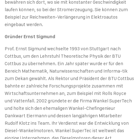
bewähren sich dort, wo sie mit konstanter Geschwindigkeit
laufen können, so bei der Stromerzeugung. Sie können zum
Beispiel zur Reichweiten-Verlängerung in Elektroautos
eingebaut werden.
Gründer Ernst Sigmund
Prof. Ernst Sigmund wechselte 1993 von Stuttgart nach
Cottbus, um den Lehrstuhl Theoretische Physik der BTU
Cottbus zu übernehmen. Ein Jahr später wurde er für den
Bereich Mathematik, Naturwissenschaften und Informa-tik
zum Dekan gewählt. Als Rektor und Präsident der BTU Cottbus
bahnte er zahlreiche Forschungsprojekte zusammen mit
Wirtschaftsunternehmen an, zum Beispiel mit Rolls Royce
und Vattenfall. 2002 gründete er die Firma Wankel SuperTech
und holte sich den ehemaligen Wankel-Chefingenieur
Dankwart Eiermann und dessen langjährigen Mitarbeiter
Rudolf Klotz ins Team. Ihr Verdienst war die Entwicklung von
Diesel-Wankelmotoren. Wankel SuperTec ist weltweit das
einzige Unternehmen, das Dieselmotoren dieser Art