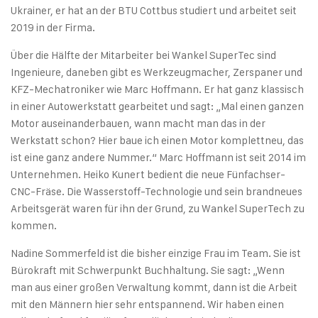
Ukrainer, er hat an der BTU Cottbus studiert und arbeitet seit
2019 in der Firma.
Über die Hälfte der Mitarbeiter bei Wankel SuperTec sind
Ingenieure, daneben gibt es Werkzeugmacher, Zerspaner und
KFZ-Mechatroniker wie Marc Hoffmann. Er hat ganz klassisch
in einer Autowerkstatt gearbeitet und sagt: „Mal einen ganzen
Motor auseinanderbauen, wann macht man das in der
Werkstatt schon? Hier baue ich einen Motor komplettneu, das
ist eine ganz andere Nummer.“ Marc Hoffmann ist seit 2014 im
Unternehmen. Heiko Kunert bedient die neue Fünfachser-
CNC-Fräse. Die Wasserstoff-Technologie und sein brandneues
Arbeitsgerät waren für ihn der Grund, zu Wankel SuperTech zu
kommen.
Nadine Sommerfeld ist die bisher einzige Frau im Team. Sie ist
Bürokraft mit Schwerpunkt Buchhaltung. Sie sagt: „Wenn
man aus einer großen Verwaltung kommt, dann ist die Arbeit
mit den Männern hier sehr entspannend. Wir haben einen