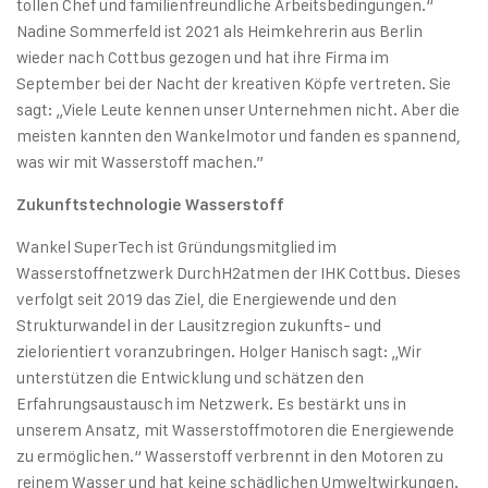
tollen Chef und familienfreundliche Arbeitsbedingungen.“
Nadine Sommerfeld ist 2021 als Heimkehrerin aus Berlin
wieder nach Cottbus gezogen und hat ihre Firma im
September bei der Nacht der kreativen Köpfe vertreten. Sie
sagt: „Viele Leute kennen unser Unternehmen nicht. Aber die
meisten kannten den Wankelmotor und fanden es spannend,
was wir mit Wasserstoff machen.”
Zukunftstechnologie Wasserstoff
Wankel SuperTech ist Gründungsmitglied im
Wasserstoffnetzwerk DurchH2atmen der IHK Cottbus. Dieses
verfolgt seit 2019 das Ziel, die Energiewende und den
Strukturwandel in der Lausitzregion zukunfts- und
zielorientiert voranzubringen. Holger Hanisch sagt: „Wir
unterstützen die Entwicklung und schätzen den
Erfahrungsaustausch im Netzwerk. Es bestärkt uns in
unserem Ansatz, mit Wasserstoffmotoren die Energiewende
zu ermöglichen.“ Wasserstoff verbrennt in den Motoren zu
reinem Wasser und hat keine schädlichen Umweltwirkungen.